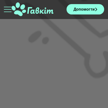
Допомогти
НЕ ПОТРІБНО БУТИ
ГЕРОЄМ — ДОСТАТНЬО
БУТИ ЛЮДИНОЮ.
Вони не чекають дива. Вони
чекають тебе. Подаруй їм
шанс на нове життя —
підтримай фонд «ГАВКІТ».